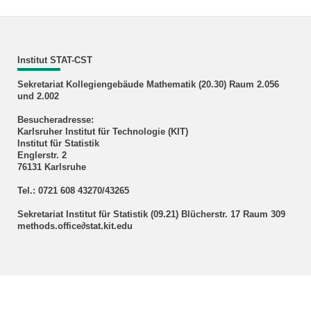
Institut STAT-CST
Sekretariat Kollegiengebäude Mathematik (20.30) Raum 2.056
und 2.002
Besucheradresse:
Karlsruher Institut für Technologie (KIT)
Institut für Statistik
Englerstr. 2
76131 Karlsruhe
Tel.: 0721 608 43270/43265
Sekretariat Institut für Statistik (09.21) Blücherstr. 17 Raum 309
methods.office∂stat.kit.edu
KIT – Die Forschungsuniversität in der Helmholtz-Gemeinschaft